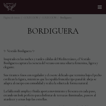
Página de inicio
COLECCION
COLECCION
Bordiguera
BORDIGUERA
✨ Vestido Bordiguera ✨
Inspirado en las noches y tardes cálidas del Mediterráneo, el Vestido
Bordiguera captura la esencia del verano con una silueta femenina, ligera y
elegante.
Sus tirantes finos con regulador y el escote delicado que termina bajo el pecho
estilizan la figura, mientras que la espalda fruncida tipo panal de abeja se
adapta al cuerpo con comodidad y realza la silueta de forma natural.
La falda midi amplia y fluida aporta movimiento y frescura en cada paso,
creando un look perfecto para disfrutar de terrazas iluminadas, paseos al
atardecer y cenas bajo las estrellas.