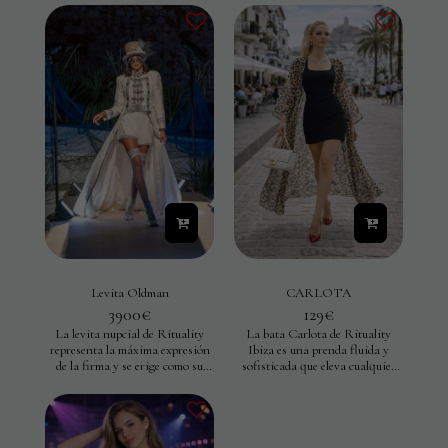
Levita Oldman
CARLOTA
3900
€
129
€
La levita nupcial de Rituality
La bata Carlota de Rituality
representa la máxima expresión
Ibiza es una prenda fluida y
de la firma y se erige como su
sofisticada que eleva cualquier
creación más icónica y exclusiva.
look con un aire elegante y
Confeccionada en exquisita seda
desenfadado. Su silueta amplia y
salvaje color marfil, destaca por
ligera cae con movimiento
un impecable patronaje de alta
natural, creando un efecto
costura y por su extraordinaria
envolvente que estiliza la figura.