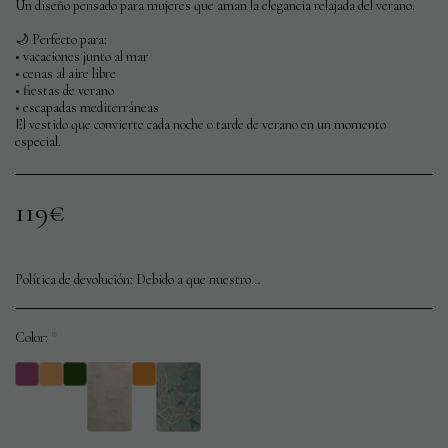
Un diseño pensado para mujeres que aman la elegancia relajada del verano.
🌙 Perfecto para:
• vacaciones junto al mar
• cenas al aire libre
• fiestas de verano
• escapadas mediterráneas
El vestido que convierte cada noche o tarde de verano en un momento
especial.
119
€
Política de devolución:
Debido a que nuestros productos son elaborados artesanalmente y sometidos a un riguroso control de calidad antes del envío, no aceptamos devoluciones. Garantizamos que cada pieza se encuentra en perfecto estado al momento de su envío.
Color:
*